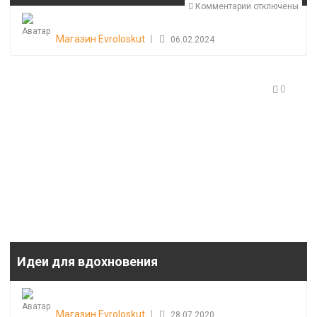
Комментарии
к
отключены
Posted
записи
on
Магазин Evroloskut
06.02.2024
Специальные
скидки
для
0
дизайнеров
одежды
Идеи для вдохновения
Posted
on
Магазин Evroloskut
28.07.2020