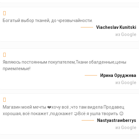
Богатый выбор тканей, до чрезвычайности.
Viacheslav Kunitski
из Google
Являюсь постоянным покупателем,Ткани обалденные,цены
приемлемые!
Ирина Оруджева
из Google
Магазин моей мечты ❤️хочу всё ,что там видела Продавец
хорошая, всё покажет ,подскажет 🤝Всё я ушла творить 😉
Nastyastrawberrys
из Google