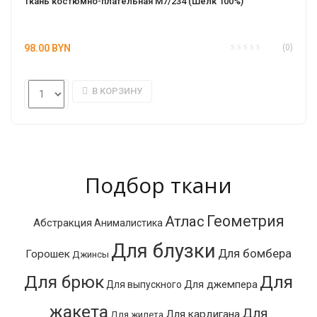
Ткань костюмно-плательная М7/234 (Шёлк 100%)
98.00
BYN
(0)
В КОРЗИНУ
Подбор ткани
Геометрия
Атлас
Абстракция
Анималистика
Для блузки
Для бомбера
Горошек
Джинсы
Для брюк
Для
Для джемпера
Для выпускного
жакета
Для
Для кардигана
Для жилета