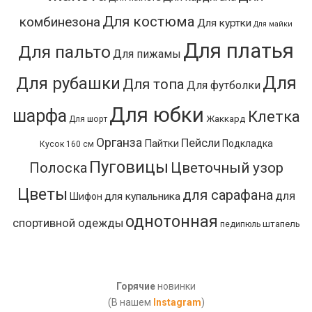
Для костюма
комбинезона
Для куртки
Для майки
Для платья
Для пальто
Для пижамы
Для
Для рубашки
Для топа
Для футболки
Для юбки
шарфа
Клетка
Жаккард
Для шорт
Органза
Пейсли
Пайтки
Подкладка
Кусок 160 см
Пуговицы
Цветочный узор
Полоска
Цветы
для сарафана
для
для купальника
Шифон
однотонная
спортивной одежды
штапель
педипюль
Горячие
новинки
(В нашем
Instagram
)